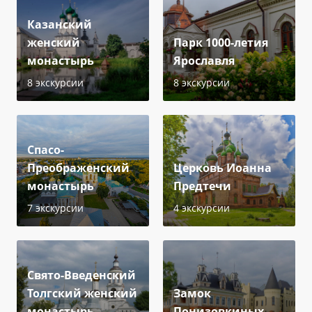
Казанский
женский
Парк 1000-летия
монастырь
Ярославля
8 экскурсии
8 экскурсии
Спасо-
Преображенский
Церковь Иоанна
монастырь
Предтечи
7 экскурсии
4 экскурсии
Свято-Введенский
Толгский женский
Замок
монастырь
Понизовкиных