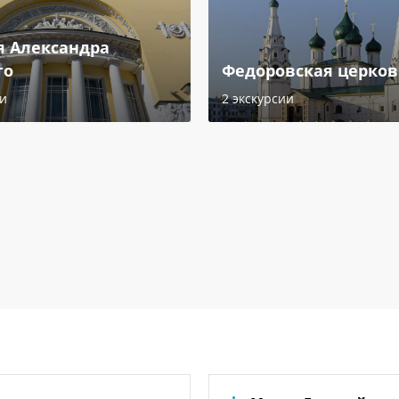
я Александра
го
Федоровская церков
ии
2 экскурсии