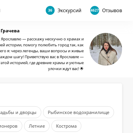
Экскурсий
Отзывов
Ы
36
4627
 Грачева
о Ярославлю — расскажу нескучно о храмах и
ей истории, помогу полюбить город так, как
его я: через легенды, ваши вопросы и живые
каждом шагу! Приветствую вас в Ярославле —
гатой историей, где древние храмы и уютные
улочки ждут вас! 🌟
садьбы и дворцы
Рыбинское водохранилище
ионеров
Летние
Кострома