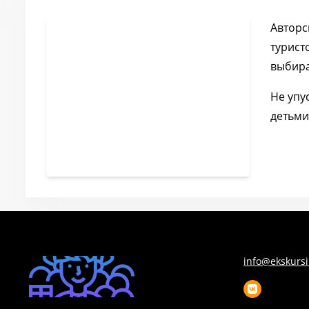
Авторс
турист
выбира
Не упу
детьми
info@ekskursii