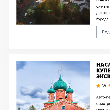
оживят
достоп
города 
Под
НАС
КУП
ЭКС
38
Авто-п
осмотр
местных