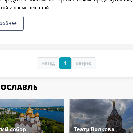
ской и промышленной.
робнее
1
Назад
Вперед
РОСЛАВЛЬ
кий собор
Театр Волкова