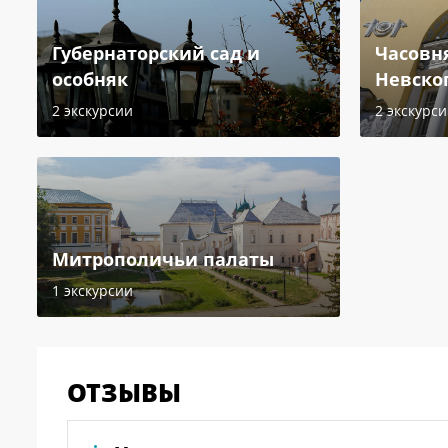
Губернаторский сад и
Часовн
особняк
Невско
2 экскурсии
2 экскурс
Митрополичьи палаты
1 экскурсии
ОТЗЫВЫ