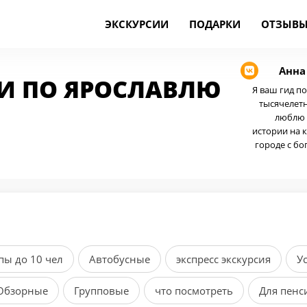
ЭКСКУРСИИ
ПОДАРКИ
ОТЗЫВ
Анна
ИИ ПО ЯРОСЛАВЛЮ
Я ваш гид п
тысячелетн
люблю 
истории на 
городе с бо
ы до 10 чел
Автобусные
экспресс экскурсия
У
Обзорные
Групповые
что посмотреть
Для пенс