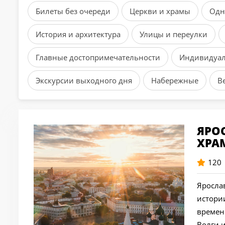
Билеты без очереди
Церкви и храмы
Одн
История и архитектура
Улицы и переулки
Главные достопримечательности
Индивидуа
Экскурсии выходного дня
Набережные
В
ЯРО
ХРА
120
Ярослав
истори
времен
Волги 