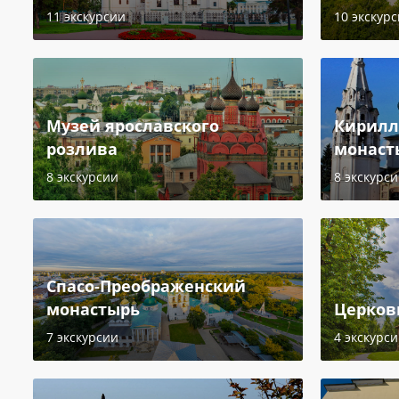
11 экскурсии
10 экскур
Музей ярославского
Кирилл
розлива
монаст
8 экскурсии
8 экскурс
Спасо-Преображенский
монастырь
Церков
7 экскурсии
4 экскурс