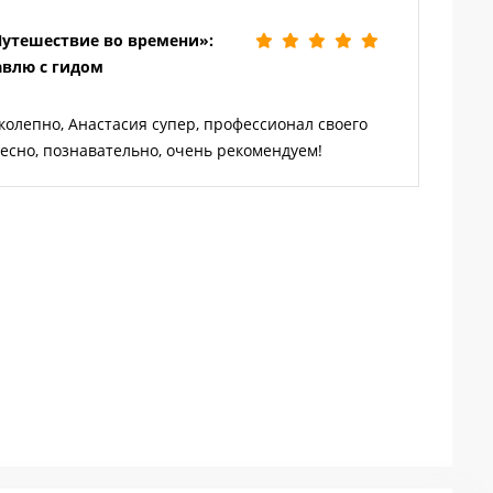
Путешествие во времени»:
авлю с гидом
авт
олепно, Анастасия супер, профессионал своего
ресно, познавательно, очень рекомендуем!
ист