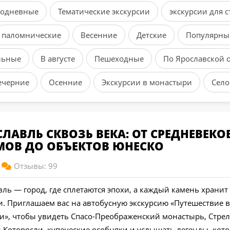
одневные
Тематические экскурсии
экскурсии для 
паломнические
Весенние
Детские
Популярны
льные
В августе
Пешеходные
По Ярославской 
ечерние
Осенние
Экскурсии в монастыри
Село
СЛАВЛЬ СКВОЗЬ ВЕКА: ОТ СРЕДНЕВЕК
МОВ ДО ОБЪЕКТОВ ЮНЕСКО
Отзывы: 99
ль — город, где сплетаются эпохи, а каждый камень хранит
и. Приглашаем вас на автобусную экскурсию «Путешествие 
и», чтобы увидеть Спасо-Преображенский монастырь, Стрел
и Которосли, купеческие особняки и услышать легенды, кот