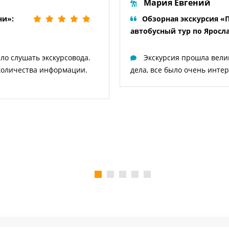
Мария Евгений
ни»:
Обзорная экскурсия «
автобусный тур по Яросл
ло слушать экскурсовода.
Экскурсия прошла велик
 количества информации.
дела, все было очень инте