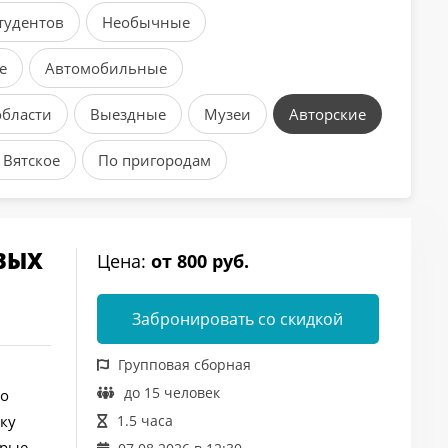
студентов
Необычные
е
Автомобильные
области
Выездные
Музеи
Авторские
 Вятское
По пригородам
ОВЫХ
Цена:
от 800 руб.
Забронировать со скидкой
Групповая сборная
до 15 человек
во
ку
1.5 часа
орые