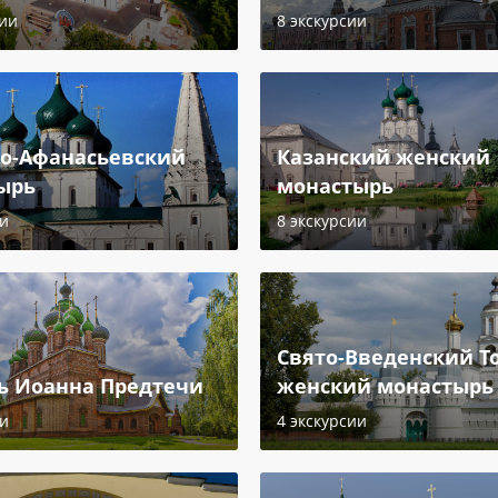
сии
8 экскурсии
о-Афанасьевский
Казанский женский
ырь
монастырь
ии
8 экскурсии
Свято-Введенский Т
ь Иоанна Предтечи
женский монастырь
ии
4 экскурсии