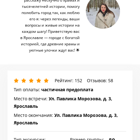
расскажу нескучно о храмах и
тысячелетней истории, помогу
полюбить город так, как люблю
его я: через легенды, ваши
вопросы и живые истории на
каждом шагу! Приветствую вас
в Ярославле — городе с богатой
историей, где древние храмы и
уютные улочки ждут вас! 🌟
Рейтинг: 152
Отзывов: 58
Тип оплаты:
частичная предоплата
Место встречи:
Ул. Павлика Морозова, д. 3,
Ярославль
Место окончания:
Ул. Павлика Морозова, д. 3,
Ярославль
до
Тип экскурсии:
Размер группы: