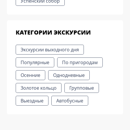
Успенский собор
КАТЕГОРИИ ЭКСКУРСИИ
Экскурсии выходного дня
Популярные
По пригородам
Осенние
Однодневные
Золотое кольцо
Групповые
Выездные
Автобусные