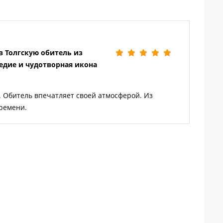
в Толгскую обитель из
ледие и чудотворная икона
Яро
. Обитель впечатляет своей атмосферой. Из
ремени.
сво
впл
Яро
нем
све