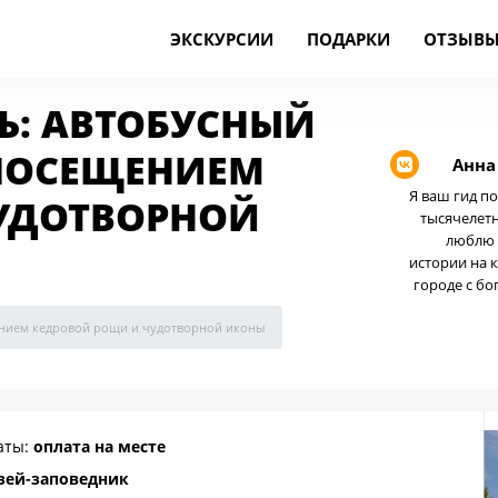
ЭКСКУРСИИ
ПОДАРКИ
ОТЗЫВ
Ь: АВТОБУСНЫЙ
 ПОСЕЩЕНИЕМ
Анна
Я ваш гид п
УДОТВОРНОЙ
тысячелетн
люблю 
истории на 
городе с бо
щением кедровой рощи и чудотворной иконы
аты:
оплата на месте
узей-заповедник