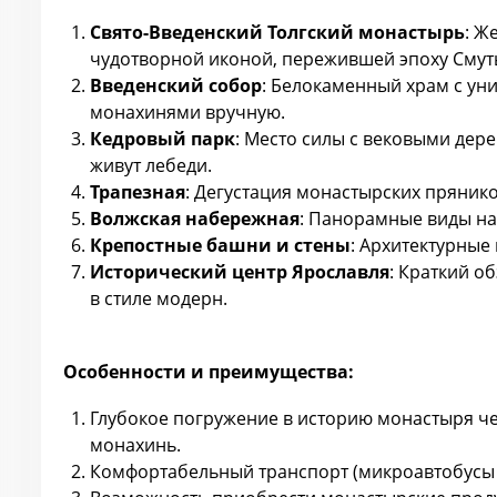
Свято-Введенский Толгский монастырь
: Ж
чудотворной иконой, пережившей эпоху Смуты
Введенский собор
: Белокаменный храм с у
монахинями вручную.
Кедровый парк
: Место силы с вековыми дер
живут лебеди.
Трапезная
: Дегустация монастырских прянико
Волжская набережная
: Панорамные виды на
Крепостные башни и стены
: Архитектурные 
Исторический центр Ярославля
: Краткий о
в стиле модерн.
Особенности и преимущества:
Глубокое погружение в историю монастыря че
монахинь.
Комфортабельный транспорт (микроавтобусы 