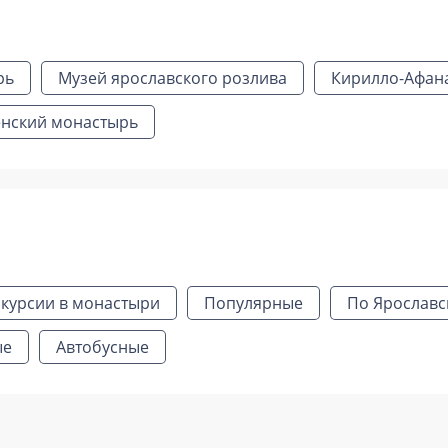
рь
Музей ярославского розлива
Кирилло-Афан
енский монастырь
скурсии в монастыри
Популярные
По Ярославс
ые
Автобусные