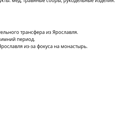
ты: мед, травяные сборы, рукодельные изделия.
тельного трансфера из Ярославля.
зимний период.
рославля из-за фокуса на монастырь.