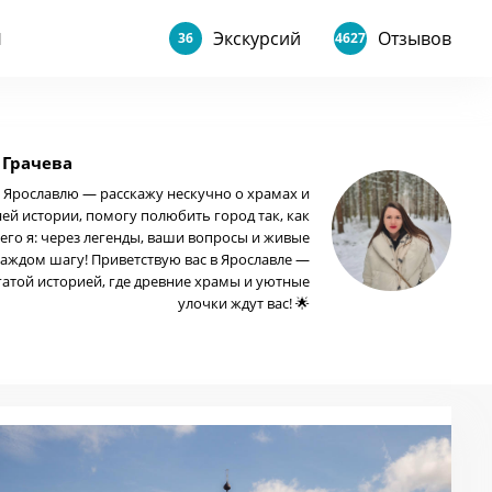
Экскурсий
Отзывов
Ы
36
4627
 Грачева
о Ярославлю — расскажу нескучно о храмах и
ей истории, помогу полюбить город так, как
его я: через легенды, ваши вопросы и живые
каждом шагу! Приветствую вас в Ярославле —
гатой историей, где древние храмы и уютные
улочки ждут вас! 🌟