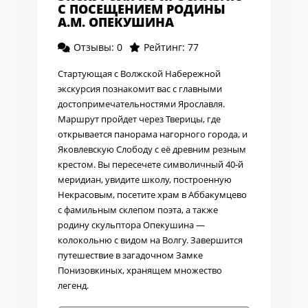
С ПОСЕЩЕНИЕМ РОДИНЫ
А.М. ОПЕКУШИНА
Отзывы: 0
Рейтинг: 77
Стартующая с Волжской Набережной
экскурсия познакомит вас с главными
достопримечательностями Ярославля.
Маршрут пройдет через Тверицы, где
открывается панорама нагорного города, и
Яковлевскую Слободу с её древним резным
крестом. Вы пересечете символичный 40-й
меридиан, увидите школу, построенную
Некрасовым, посетите храм в Аббакумцево
с фамильным склепом поэта, а также
родину скульптора Опекушина —
колокольню с видом на Волгу. Завершится
путешествие в загадочном Замке
Понизовкиных, хранящем множество
легенд.