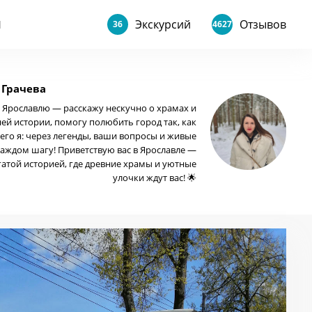
Экскурсий
Отзывов
Ы
36
4627
 Грачева
о Ярославлю — расскажу нескучно о храмах и
ей истории, помогу полюбить город так, как
его я: через легенды, ваши вопросы и живые
каждом шагу! Приветствую вас в Ярославле —
гатой историей, где древние храмы и уютные
улочки ждут вас! 🌟