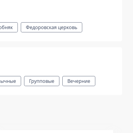
собняк
Федоровская церковь
бычные
Групповые
Вечерние