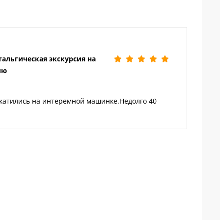
альгическая экскурсия на
лю
рет
катились на интеремной машинке.Недолго 40
пон
вел
рек