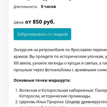
0 часов
Длительность:
от 850 руб.
Цена:
Забронировать со скидкой
Экскурсия на ретромобиле по Ярославлю перенес
храмов. Вы проедете по историческим улочкам, у
XIX веков, узнаете легенды о купцах и святых, а 
прошлым через фотоальбомы с архивными сним
Основные точки маршрута:
Волжская и Которосльная набережные: Панора
Которосли, исторические променады.
Церковь Ильи Пророка: Шедевр древнерусског