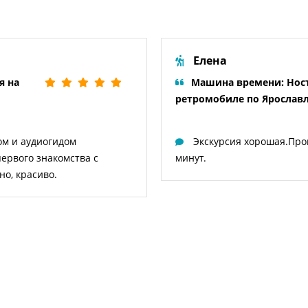
Елена
я на
Машина времени: Ност
ретромобиле по Ярослав
ом и аудиогидом
Экскурсия хорошая.Про
первого знакомства с
минут.
но, красиво.