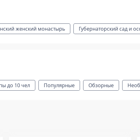
анский женский монастырь
Губернаторский сад и о
пы до 10 чел
Популярные
Обзорные
Нео