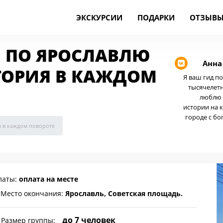
ЭКСКУРСИИ
ПОДАРКИ
ОТЗЫВ
Я ПО ЯРОСЛАВЛЮ
Анна
ТОРИЯ В КАЖДОМ
Я ваш гид п
тысячелетн
люблю 
истории на 
городе с бо
я в каждом повороте
латы:
оплата на месте
Место окончания:
Ярославль, Советская площадь.
до 7 человек
Размер группы: